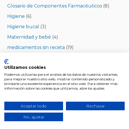
Glosario de Componentes Farmacéuticos
(8)
Higiene
(6)
Higiene bucal
(3)
Maternidad y bebé
(4)
medicamentos sin receta
(19)
Medicamentos y tratamientos
(19)
Utilizamos cookies
Minerales
(1)
Podemos utilizarlas para el análisis de los datos de nuestros visitantes,
Nutrición y complementos
(44)
para mejorar nuestro sitio web, mostrar contenido personalizado y
brindarle una excelente experiencia en el sitio web. Para obtener más
Pérdida de peso
(1)
información sobre las cookies que utilizamos, abre los ajustes.
Productos de Farmacia y parafarmacia
(5)
Aceptar todo
Rechazar
Salud
(15)
No, ajustar
Salud mujer
(7)