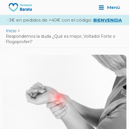
Ir
Navegación
Main
Menú
al
de
Menu
contenido
entradas
-3€ en pedidos de +40€ con el código:
BIENVENIDA
Inicio
Respondemos la duda ¿Qué es mejor, Voltadol Forte o
Flogoprofen?