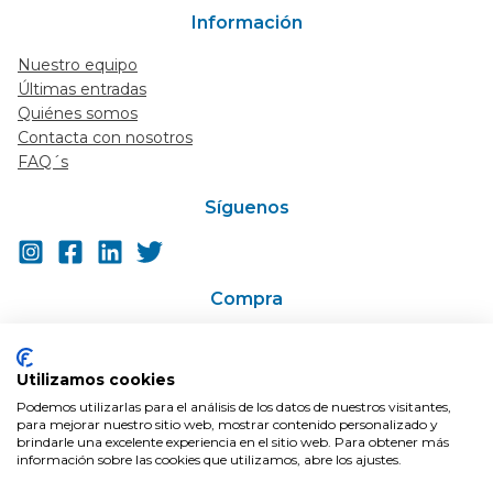
Información
Nuestro equipo
Últimas entradas
Quiénes somos
Contacta con nosotros
FAQ´s
Síguenos
Compra
Ir a la tienda
Super-descuentos / Cupones
Utilizamos cookies
En Oferta
Podemos utilizarlas para el análisis de los datos de nuestros visitantes,
Condiciones de compra
para mejorar nuestro sitio web, mostrar contenido personalizado y
Envíos
brindarle una excelente experiencia en el sitio web. Para obtener más
información sobre las cookies que utilizamos, abre los ajustes.