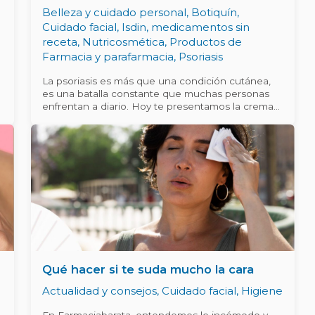
Belleza y cuidado personal
,
Botiquín
,
Cuidado facial
,
Isdin
,
medicamentos sin
receta
,
Nutricosmética
,
Productos de
Farmacia y parafarmacia
,
Psoriasis
La psoriasis es más que una condición cutánea,
s
es una batalla constante que muchas personas
enfrentan a diario. Hoy te presentamos la crema
para la psoriasis 100% efectiva que te permitirá
eliminar las llagas de la psoriasis en 3 semanas,
disponible en Farmaciabarata. ¿Cuál es la Mejor
Crema para la Psoriasis? Los dermatólogos
recomiendan diversas soluciones, pero destaca
especialmente el uso de ungüentos de
corticoides suaves, como la hidrocortisona, para
zonas sensibles como la cara o los pliegues de la
piel. Estos ungüentos son eficaces para el
tratamiento de manchas generalizadas debido a
sus propiedades antiinflamatorias y
vasoconstrictoras. ¿Cómo se Cura la Psoriasis
Qué hacer si te suda mucho la cara
Definitivamente? Lamentablemente, la psoriasis
es una enfermedad crónica y no tiene cura
Actualidad y consejos
,
Cuidado facial
,
Higiene
definitiva. Sin embargo, esta crema para la
psoriasis te ayudará a controlar los síntomas y
En Farmaciabarata, entendemos lo incómodo y