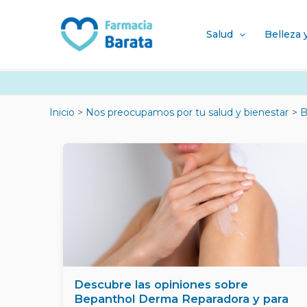
Ir
Navegación
al
de
Salud
Belleza 
contenido
entradas
Inicio
Nos preocupamos por tu salud y bienestar
B
Descubre las opiniones sobre
Bepanthol Derma Reparadora y para