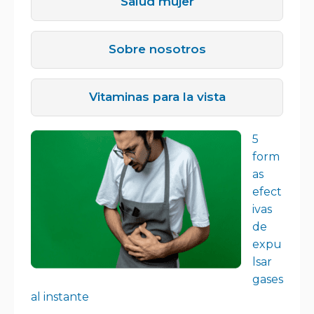
Salud mujer
Sobre nosotros
Vitaminas para la vista
5
form
as
efect
ivas
de
expu
lsar
gases
al instante