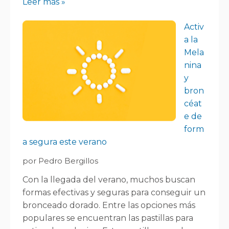
Leer más »
Activ
a la
Mela
nina
y
bron
céat
e de
form
a segura este verano
por Pedro Bergillos
Con la llegada del verano, muchos buscan
formas efectivas y seguras para conseguir un
bronceado dorado. Entre las opciones más
populares se encuentran las pastillas para