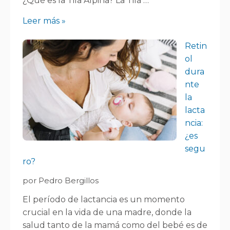
¿Qué es la Tila Alpina? La Tila …
Leer más »
Retin
ol
dura
nte
la
lacta
ncia:
¿es
segu
ro?
por Pedro Bergillos
El período de lactancia es un momento
crucial en la vida de una madre, donde la
salud tanto de la mamá como del bebé es de