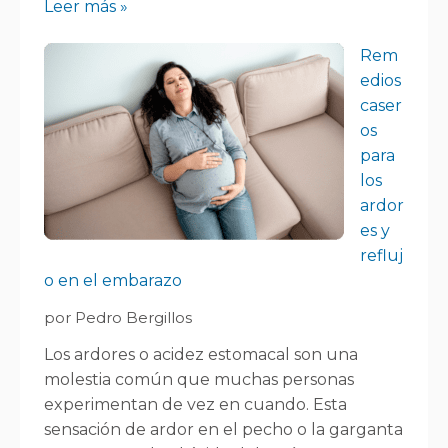
Leer más »
Rem
edios
caser
os
para
los
ardor
es y
refluj
o en el embarazo
por Pedro Bergillos
Los ardores o acidez estomacal son una
molestia común que muchas personas
experimentan de vez en cuando. Esta
sensación de ardor en el pecho o la garganta