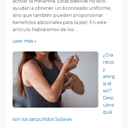
activar la melanina. Estas pastillas no solo
ayudan a obtener un bronceado uniforme,
sino que también pueden proporcionar
beneficios adicionales para la piel. En este
artículo hablaremos de los …
Leer más »
¿Gra
nitos
y
alerg
ia al
sol?
Desc
ubre
qué
son los sarpullidos Solares