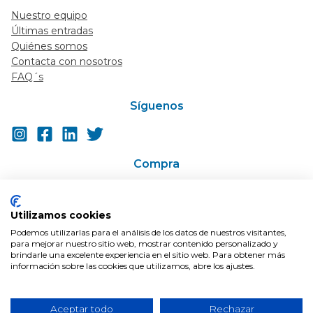
Nuestro equipo
Últimas entradas
Quiénes somos
Contacta con nosotros
FAQ´s
Síguenos
Compra
Ir a la tienda
Super-descuentos / Cupones
Utilizamos cookies
En Oferta
Podemos utilizarlas para el análisis de los datos de nuestros visitantes,
Condiciones de compra
para mejorar nuestro sitio web, mostrar contenido personalizado y
Envíos
brindarle una excelente experiencia en el sitio web. Para obtener más
información sobre las cookies que utilizamos, abre los ajustes.
Aceptar todo
Rechazar