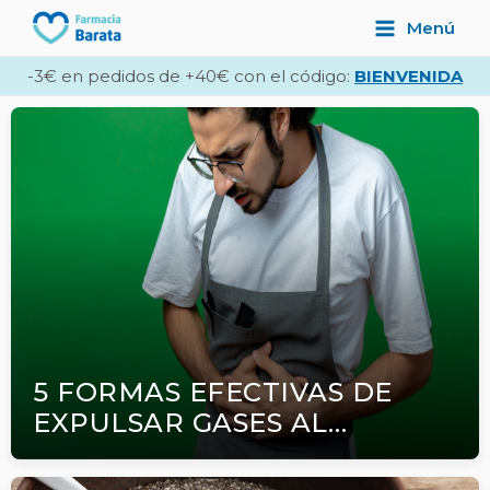
Ir
Main
Menú
al
Menu
contenido
-3€ en pedidos de +40€ con el código:
BIENVENIDA
5 FORMAS EFECTIVAS DE
EXPULSAR GASES AL
INSTANTE