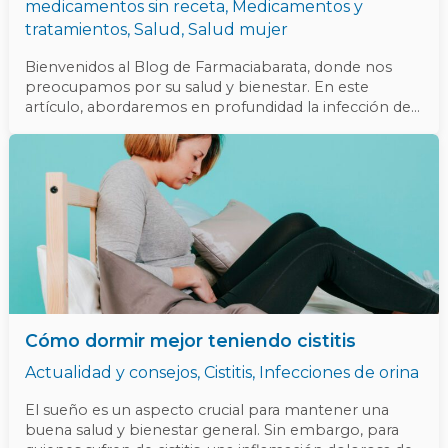
medicamentos sin receta
,
Medicamentos y
tratamientos
,
Salud
,
Salud mujer
Bienvenidos al Blog de Farmaciabarata, donde nos
preocupamos por su salud y bienestar. En este
artículo, abordaremos en profundidad la infección de
orina, sus síntomas, causas y tratamientos. Ya
Cómo
hablamos con anterioridad de las pastillas para la
dormir
infección de orina sin receta que puedes encontrar en
mejor
farmacias online. Nuestro objetivo es brindar
teniendo
información valiosa y detallada sobre este tema para
cistitis
ayudarlo a comprender mejor esta condición y cómo
enfrentarla de manera efectiva. ¿Qué es una Infección
de Orina? La infección de orina, también conocida
como infección del tracto urinario (ITU), es una
afección común que afecta a millones de personas en
todo el mundo. Esta condición se produce cuando las
Cómo dormir mejor teniendo cistitis
bacterias ingresan al tracto urinario, que incluye la
vejiga, los riñones, los uréteres y la uretra, y comienzan
Actualidad y consejos
,
Cistitis
,
Infecciones de orina
a multiplicarse, causando síntomas molestos y
dolorosos. Síntomas de la Infección de Orina La
El sueño es un aspecto crucial para mantener una
infección de orina puede manifestarse con una
buena salud y bienestar general. Sin embargo, para
variedad de síntomas que varían en intensidad.