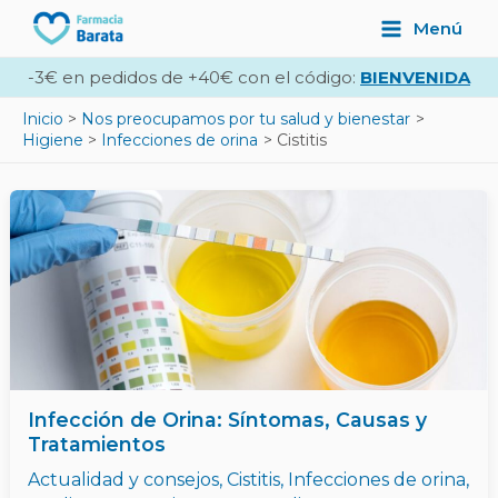
Ir
Main
Menú
al
Menu
contenido
-3€ en pedidos de +40€ con el código:
BIENVENIDA
Inicio
Nos preocupamos por tu salud y bienestar
Higiene
Infecciones de orina
Cistitis
Infección de Orina: Síntomas, Causas y
Tratamientos
Actualidad y consejos
,
Cistitis
,
Infecciones de orina
,