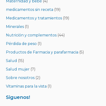
respiración profunda y los ejercicios de relajación
Maternidad y bebé
(4)
muscular pueden ayudar a reducir el estrés y
medicamentos sin receta
(19)
promover un sueño más tranquilo. Puedes probar
diferentes técnicas y encontrar la que mejor se adapte
Medicamentos y tratamientos
(19)
a ti. Consultar a un profesional médico Si
experimentas síntomas persistentes de cistitis o si tus
Minerales
(1)
síntomas empeoran, es importante buscar atención
médica. Un profesional médico podrá evaluar tus
Nutrición y complementos
(44)
síntomas, realizar pruebas si es necesario y
recomendarte el tratamiento adecuado. ¿Cuándo se
Pérdida de peso
(1)
debe buscar ayuda médica si los problemas de sueño
Productos de Farmacia y parafarmacia
(5)
debido a la cistitis persisten? Si los problemas …
Salud
(15)
Salud mujer
(7)
Sobre nosotros
(2)
Vitaminas para la vista
(1)
Siguenos!