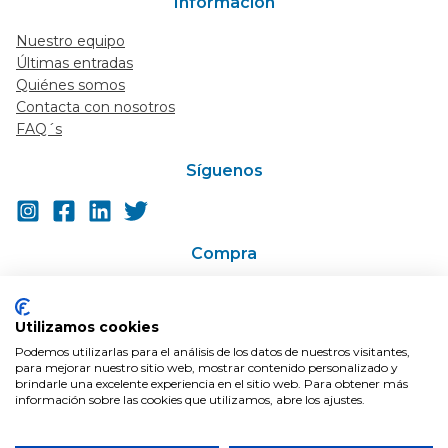
Información
Nuestro equipo
Últimas entradas
Quiénes somos
Contacta con nosotros
FAQ´s
Síguenos
Compra
Ir a la tienda
Super-descuentos / Cupones
Utilizamos cookies
En Oferta
Podemos utilizarlas para el análisis de los datos de nuestros visitantes,
Condiciones de compra
para mejorar nuestro sitio web, mostrar contenido personalizado y
Envíos
brindarle una excelente experiencia en el sitio web. Para obtener más
información sobre las cookies que utilizamos, abre los ajustes.