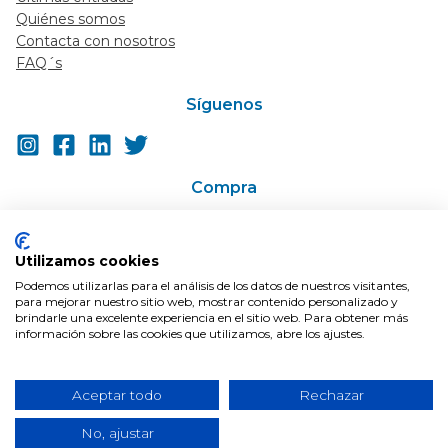
Quiénes somos
Contacta con nosotros
FAQ´s
Síguenos
Compra
Ir a la tienda
Super-descuentos / Cupones
Utilizamos cookies
En Oferta
Podemos utilizarlas para el análisis de los datos de nuestros visitantes,
Condiciones de compra
para mejorar nuestro sitio web, mostrar contenido personalizado y
Envíos
brindarle una excelente experiencia en el sitio web. Para obtener más
información sobre las cookies que utilizamos, abre los ajustes.
Aceptar todo
Rechazar
© 2026 Blog farmaciabarata | Todos los derechos reservados.
No, ajustar