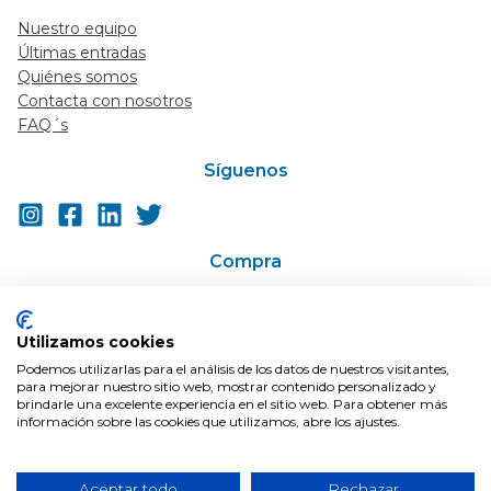
Nuestro equipo
Últimas entradas
Quiénes somos
Contacta con nosotros
FAQ´s
Síguenos
Compra
Ir a la tienda
Super-descuentos / Cupones
Utilizamos cookies
En Oferta
Podemos utilizarlas para el análisis de los datos de nuestros visitantes,
Condiciones de compra
para mejorar nuestro sitio web, mostrar contenido personalizado y
Envíos
brindarle una excelente experiencia en el sitio web. Para obtener más
información sobre las cookies que utilizamos, abre los ajustes.
Aceptar todo
Rechazar