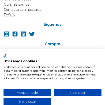
Quiénes somos
Contacta con nosotros
FAQ´s
Síguenos
Compra
Ir a la tienda
Super-descuentos / Cupones
Utilizamos cookies
En Oferta
Podemos utilizarlas para el análisis de los datos de nuestros visitantes,
Condiciones de compra
para mejorar nuestro sitio web, mostrar contenido personalizado y
Envíos
brindarle una excelente experiencia en el sitio web. Para obtener más
información sobre las cookies que utilizamos, abre los ajustes.
Aceptar todo
Rechazar
© 2026 Blog farmaciabarata | Todos los derechos reservados.
No, ajustar