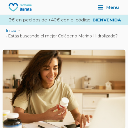
Ir
Navegación
Main
Menú
al
de
Menu
contenido
entradas
-3€ en pedidos de +40€ con el código:
BIENVENIDA
Inicio
¿Estás buscando el mejor Colágeno Marino Hidrolizado?