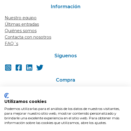
Información
Nuestro equipo
Últimas entradas
Quiénes somos
Contacta con nosotros
FAQ´s
Síguenos
Compra
Ir a la tienda
Super-descuentos / Cupones
Utilizamos cookies
En Oferta
Podemos utilizarlas para el análisis de los datos de nuestros visitantes,
Condiciones de compra
para mejorar nuestro sitio web, mostrar contenido personalizado y
Envíos
brindarle una excelente experiencia en el sitio web. Para obtener más
información sobre las cookies que utilizamos, abre los ajustes.