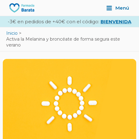
Ir
Navegación
Main
Menú
al
de
Menu
contenido
entradas
-3€ en pedidos de +40€ con el código:
BIENVENIDA
Inicio
Activa la Melanina y broncéate de forma segura este
verano