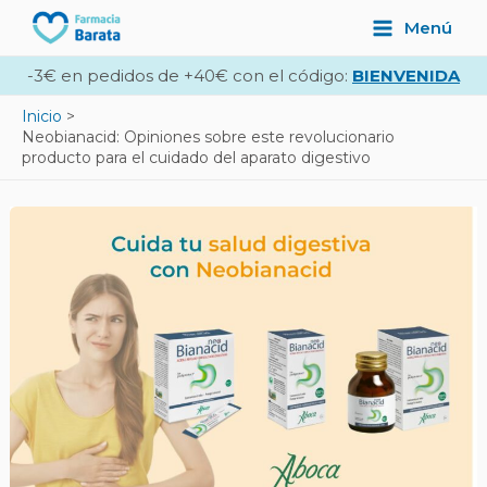
Ir
Navegación
Main
Menú
al
de
Menu
contenido
entradas
-3€ en pedidos de +40€ con el código:
BIENVENIDA
Inicio
Neobianacid: Opiniones sobre este revolucionario
producto para el cuidado del aparato digestivo