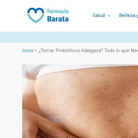
Ir
Navegación
al
de
Salud
Belleza 
contenido
entradas
Inicio
¿Tomar Probióticos Adelgaza? Todo lo que Ne