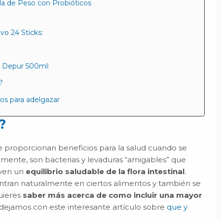
a de Peso con Probióticos
vo 24 Sticks:
k Depur 500ml:
?
os para adelgazar
?
e proporcionan beneficios para la salud cuando se
mente, son bacterias y levaduras “amigables” que
even un
equilibrio saludable de la flora intestinal
.
tran naturalmente en ciertos alimentos y también se
uieres
saber más acerca de como incluir una mayor
 dejamos con este interesante artículo sobre
que y