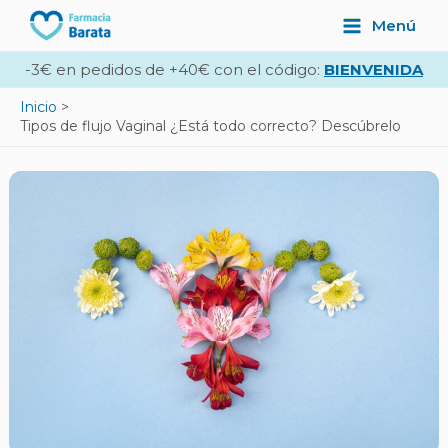
Ir
Navegación
Main
Menú
al
de
Menu
contenido
entradas
-3€ en pedidos de +40€ con el código:
BIENVENIDA
Inicio
Tipos de flujo Vaginal ¿Está todo correcto? Descúbrelo