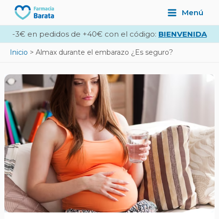
Ir
Navegación
Main
Menú
al
de
Menu
contenido
entradas
-3€ en pedidos de +40€ con el código:
BIENVENIDA
Inicio
Almax durante el embarazo ¿Es seguro?