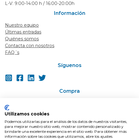
L-V: 9:00-14:00 h / 16:00-20:00h
Información
Nuestro equipo
Últimas entradas
Quiénes somos
Contacta con nosotros
FAQ´s
Síguenos
Compra
Ir a la tienda
Super-descuentos / Cupones
Utilizamos cookies
En Oferta
Podemos utilizarlas para el análisis de los datos de nuestros visitantes,
Condiciones de compra
para mejorar nuestro sitio web, mostrar contenido personalizado y
Envíos
brindarle una excelente experiencia en el sitio web. Para obtener más
información sobre las cookies que utilizamos, abre los ajustes.