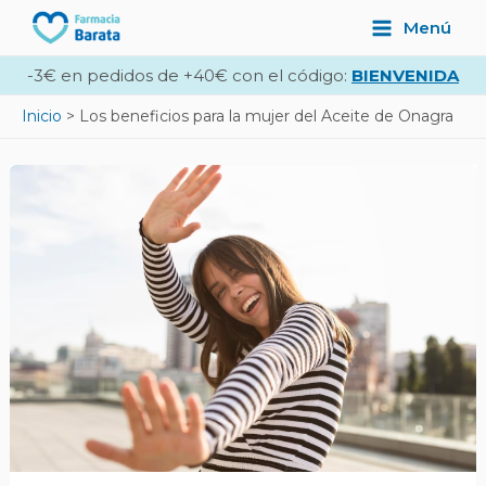
Ir
Navegación
Main
Menú
al
de
Menu
contenido
entradas
-3€ en pedidos de +40€ con el código:
BIENVENIDA
Inicio
Los beneficios para la mujer del Aceite de Onagra