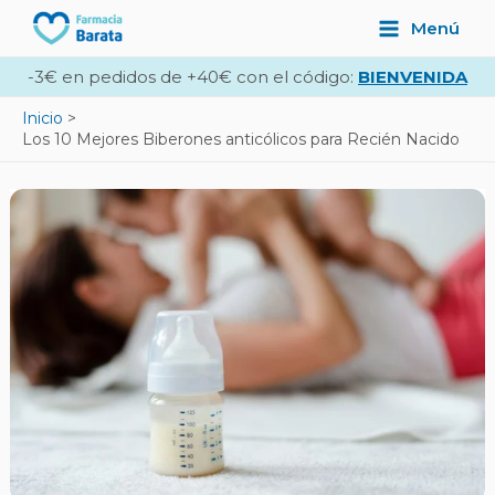
Ir
Navegación
Main
Menú
al
de
Menu
contenido
entradas
-3€ en pedidos de +40€ con el código:
BIENVENIDA
Inicio
Los 10 Mejores Biberones anticólicos para Recién Nacido