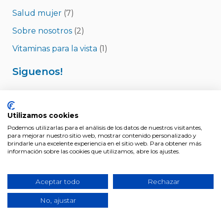
Salud mujer
(7)
Sobre nosotros
(2)
Vitaminas para la vista
(1)
Siguenos!
Utilizamos cookies
Podemos utilizarlas para el análisis de los datos de nuestros visitantes,
para mejorar nuestro sitio web, mostrar contenido personalizado y
brindarle una excelente experiencia en el sitio web. Para obtener más
información sobre las cookies que utilizamos, abre los ajustes.
Datos de la farmacia
Nombre: Farmacia Bergillos Jimenez CB
Aceptar todo
Rechazar
Titulares: Ldo. Pedro Bergillos Jimenez, nº colegiado 2081.
Ldo. Rafael Bergillos Jimenez, nº colegiado 1862
No, ajustar
NIF: E-14716237 / NICA: 18182
Dirección: C/ Gonzalo Ximenez de Quesada 1. 14004.