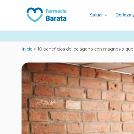
Ir
Navegación
al
de
Salud
Belleza 
contenido
entradas
Inicio
10 beneficios del colágeno con magnesio que