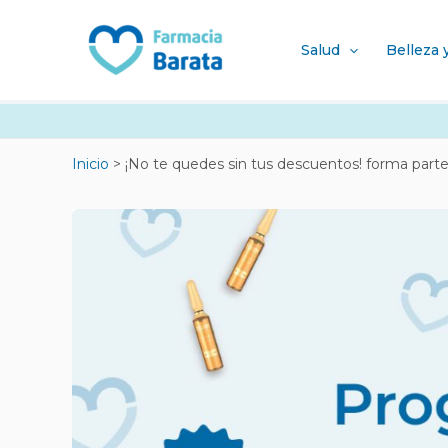
Ir
Navegación
al
de
Salud
Belleza 
contenido
entradas
Inicio
¡No te quedes sin tus descuentos! forma part