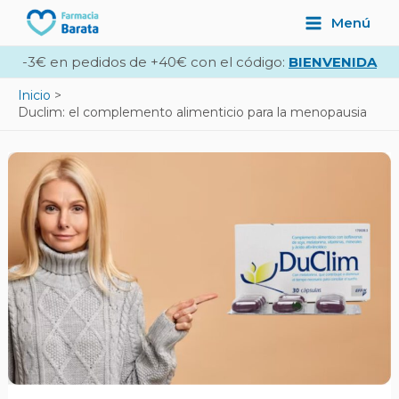
Ir
Navegación
Main
Menú
al
de
Menu
contenido
entradas
-3€ en pedidos de +40€ con el código:
BIENVENIDA
Inicio
Duclim: el complemento alimenticio para la menopausia