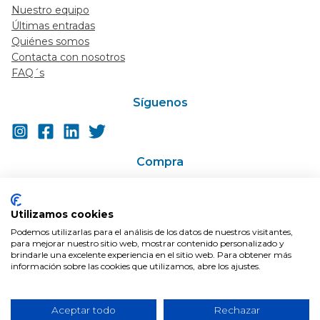
Nuestro equipo
Últimas entradas
Quiénes somos
Contacta con nosotros
FAQ´s
Síguenos
Compra
Ir a la tienda
Super-descuentos / Cupones
Utilizamos cookies
En Oferta
Podemos utilizarlas para el análisis de los datos de nuestros visitantes,
Condiciones de compra
para mejorar nuestro sitio web, mostrar contenido personalizado y
Envíos
brindarle una excelente experiencia en el sitio web. Para obtener más
información sobre las cookies que utilizamos, abre los ajustes.
Aceptar todo
Rechazar