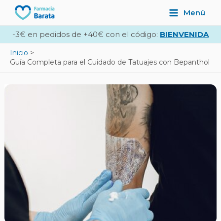
Ir
Navegación
Main
Menú
al
de
Menu
contenido
entradas
-3€ en pedidos de +40€ con el código:
BIENVENIDA
Inicio
Guía Completa para el Cuidado de Tatuajes con Bepanthol