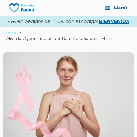
Ir
Navegación
Main
Menú
al
de
Menu
contenido
entradas
-3€ en pedidos de +40€ con el código:
BIENVENIDA
Inicio
Alivia las Quemaduras por Radioterapia en la Mama