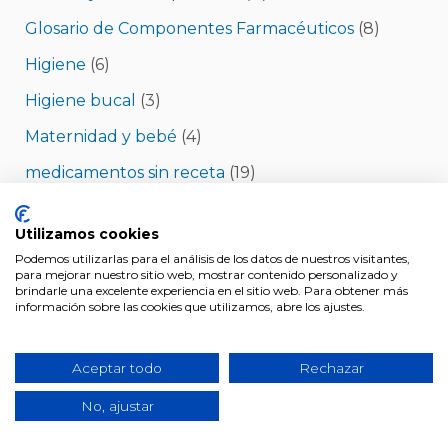
Glosario de Componentes Farmacéuticos
(8)
Higiene
(6)
Higiene bucal
(3)
Maternidad y bebé
(4)
medicamentos sin receta
(19)
Medicamentos y tratamientos
(19)
Utilizamos cookies
Minerales
(1)
Podemos utilizarlas para el análisis de los datos de nuestros visitantes,
para mejorar nuestro sitio web, mostrar contenido personalizado y
Nutrición y complementos
(44)
brindarle una excelente experiencia en el sitio web. Para obtener más
información sobre las cookies que utilizamos, abre los ajustes.
Pérdida de peso
(1)
Productos de Farmacia y parafarmacia
(5)
Aceptar todo
Rechazar
Salud
(15)
No, ajustar
Salud mujer
(7)