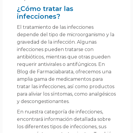
prevenir una infección de orina, es importante llevar
una buena higiene íntima. Las infecciones del tracto
¿Cómo tratar las
urinario son una afección muy común, pero
infecciones?
afortunadamente hay muchas formas de aliviar los
síntomas sin receta médica. Beber líquidos, tomar
El tratamiento de las infecciones
baños tibios y tomar analgésicos y pastillas para
depende del tipo de microorganismo y la
combatir la infección, pueden ayudar a aliviar los
síntomas. Si los síntomas persisten por más de una
gravedad de la infección. Algunas
semana, es importante consultar a un profesional de
infecciones pueden tratarse con
la salud para recibir un tratamiento adecuado.
antibióticos, mientras que otras pueden
requerir antivirales o antifúngicos. En
Blog de Farmaciabarata, ofrecemos una
amplia gama de medicamentos para
tratar las infecciones, así como productos
para aliviar los síntomas, como analgésicos
y descongestionantes.
En nuestra categoría de infecciones,
encontrará información detallada sobre
los diferentes tipos de infecciones, sus