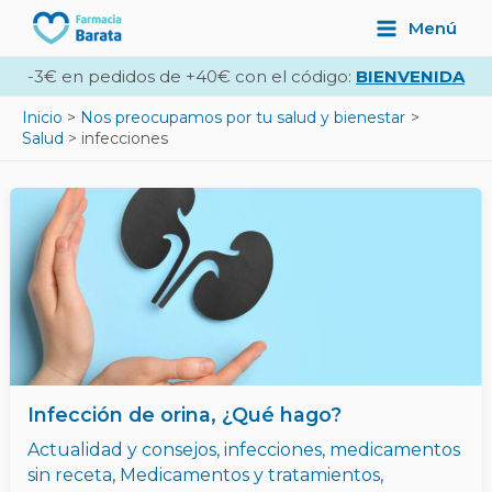
Ir
Main
Menú
al
Menu
contenido
-3€ en pedidos de +40€ con el código:
BIENVENIDA
Inicio
Nos preocupamos por tu salud y bienestar
Salud
infecciones
Infección de orina, ¿Qué hago?
Actualidad y consejos
,
infecciones
,
medicamentos
sin receta
,
Medicamentos y tratamientos
,