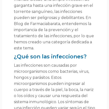
interior limpia y cómoda. También es importante
garganta hasta una infección grave en el
beber suficiente líquido para mantener la vejiga activa.
torrente sanguíneo, las infecciones
Además, es importante orinar después de tener
pueden ser peligrosas y debilitantes. En
relaciones sexuales para ayudar a eliminar las bacterias
de la vejiga. También puedes tomar un baño con agua
Blog de Farmaciabarata, entendemos la
tibia para ayudar a prevenir las infecciones. ¿Cuánto
importancia de la prevención y el
tiempo duran los síntomas de una infección? Los
tratamiento de las infecciones, por lo que
síntomas de una infección de orina generalmente
hemos creado una categoría dedicada a
desaparecen en un periodo de 1 a 2 semanas. Sin
embargo, si los síntomas no mejoran o empeoran, es
este tema.
importante consultar a un profesional de la salud para
¿Qué son las infecciones?
recibir un tratamiento adecuado. ¿Cómo puedes
quitarte la infección de orina de forma rápida? Aunque
Las infecciones son causadas por
siempre es recomendable consultar con un
microorganismos como bacterias, virus,
profesional de la salud si tienes síntomas de una
infección de orina, hay algunas formas de aliviar los
hongos y parásitos. Estos
síntomas sin necesidad de receta médica. El primer
microorganismos pueden ingresar al
paso es beber mucho líquido para ayudar a diluir la
cuerpo a través de la piel, la boca, la nariz
orina y reducir el dolor al orinar. También puedes
o los oídos y causar una respuesta del
tomar un baño caliente para aliviar el dolor abdominal
y la tensión. Pastillas para infección de orina sin receta
sistema inmunológico. Los síntomas de
Hay una variedad de productos de venta libre
una infección pueden variar según el tipo