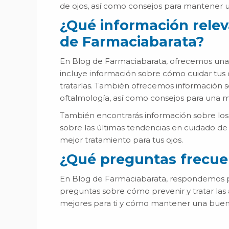
favoreciendo su crecimiento natural y evitando su
de ojos, así como consejos para mantener 
caída. Sesderma Seslash Serum Pestañas y Cejas,
5ml Un suero activador del crecimiento para
¿Qué información relev
pestañas y cejas que aporta densidad, longitud y
de Farmaciabarata?
grosor. Belcils Máscara Fortalecedora Negro, 7ml
No solo intensifica tu mirada con su color negro
profundo, sino que también fortalece las pestaña
En Blog de Farmaciabarata, ofrecemos una a
gracias a sus ingredientes activos. Singuladerm
incluye información sobre cómo cuidar tus 
Xpert Lashes & Brows Un tratamiento de alto
rendimiento que promete resultados visibles en
tratarlas. También ofrecemos información s
tan solo 28 días, fortaleciendo y alargando
oftalmología, así como consejos para una m
pestañas y cejas. ¿Cómo funciona un producto d
farmacia para hacer crecer las pestañas más
También encontrarás información sobre los 
fuertes? Los ingredientes activos de estos
sobre las últimas tendencias en cuidado de 
productos de farmacia para pestañas
mejor tratamiento para tus ojos.
generalmente incluyen péptidos, vitaminas y
antioxidantes que nutren y fortalecen las
¿Qué preguntas frecuen
pestañas. Cómo y cuándo usar el producto para
mejores resultados La constancia es clave. Aplica
el producto según las indicaciones del envase,
En Blog de Farmaciabarata, respondemos pr
generalmente una vez al día, para obtener
preguntas sobre cómo prevenir y tratar las 
mejores resultados. Efectos Secundarios y
mejores para ti y cómo mantener una buena
precauciones que debes tener con los productos
para hacer crecer las pestañas Aunque estos
productos son seguros, pueden tener efectos