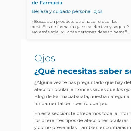
de Farmacia
Belleza y cuidado personal
,
ojos
¿Buscas un producto para hacer crecer las
pestañas de farmacia que sea efectivo y seguro?
No estás sola. Muchas personas desean pestaña
más largas y saludables. En este artículo,
exploraremos opciones de farmacia que
realmente marcan la diferencia. Factores que
Afectan el Crecimiento de las Pestañas Las
Ojos
pestañas no solo son un atractivo estético,
también cumplen la función protectora de
nuestros ojos. Afortunadamente, la solución para
¿Qué necesitas saber s
revitalizar nuestras pestañas puede estar en el
pasillo de nuestra farmacia confiable. La genética,
¿Alguna vez te has preguntado qué hay detr
la edad y la salud general son algunos factores
afección ocular, entonces sabes que los oj
que determinan la longitud y densidad de
nuestras pestañas. Producto de Farmacia para
Blog de Farmaciabarata, nuestra categoría 
hacer crecer las pestañas: Una Solución Confiabl
fundamental de nuestro cuerpo.
Aquí destacamos cuatro productos disponibles e
farmacias que han demostrado ser efectivos para
En esta sección, te ofrecemos toda la infor
el crecimiento de las pestañas: Belcils Crema
los diferentes tipos de afecciones oculares, 
Vitalizante para Pestañas, 4 ml Este producto
nutre y fortalece las pestañas desde la raíz,
y cómo prevenirlas. También encontrarás in