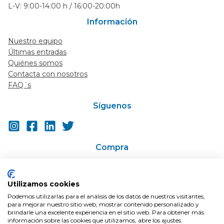
L-V: 9:00-14:00 h / 16:00-20:00h
Información
Nuestro equipo
Últimas entradas
Quiénes somos
Contacta con nosotros
FAQ´s
Síguenos
Compra
Ir a la tienda
Super-descuentos / Cupones
Utilizamos cookies
En Oferta
Podemos utilizarlas para el análisis de los datos de nuestros visitantes,
Condiciones de compra
para mejorar nuestro sitio web, mostrar contenido personalizado y
Envíos
brindarle una excelente experiencia en el sitio web. Para obtener más
información sobre las cookies que utilizamos, abre los ajustes.