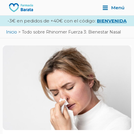
Ir
Navegación
Main
Menú
al
de
Menu
contenido
entradas
-3€ en pedidos de +40€ con el código:
BIENVENIDA
Inicio
Todo sobre Rhinomer Fuerza 3: Bienestar Nasal