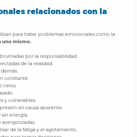
nales relacionados con la
tilizan para tratar problemas emocionales como la
en uno mismo.
abrumadas por la responsabilidad.
ectadas de la realidad.
s demás.
n constante.
o celos.
asado.
s y vulnerables.
resión sin causa aparente.
 sin energía.
y avergonzadas.
ar de la fatiga y el agotamiento.
ades para tomar decisiones.