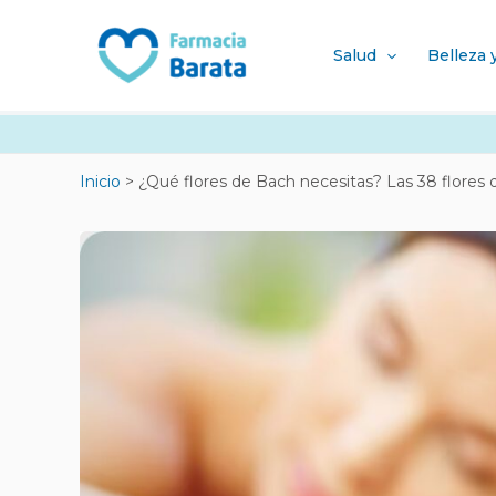
Ir
Navegación
al
de
Salud
Belleza 
contenido
entradas
Inicio
¿Qué flores de Bach necesitas? Las 38 flores